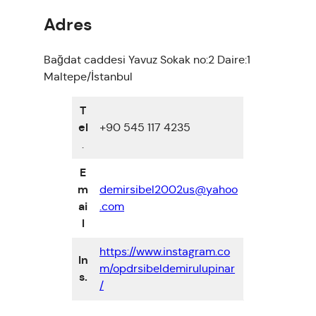
Adres
Bağdat caddesi Yavuz Sokak no:2 Daire:1
Maltepe/İstanbul
T
el
+90 545 117 4235
.
E
m
demirsibel2002us@yahoo
ai
.com
l
https://www.instagram.co
In
m/opdrsibeldemirulupinar
s.
/